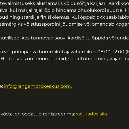
ttevalmistuseks alustamaks võidusõitja karjääri. Kardikool
ival kui märjal rajal, õpib hindama ohuolukordi suurtel k
ud ning stardi ja finiši olemus. Kui õppeblokk saab läbitu
da eesmärgiks võistlusspordini jõudmise või omandab ko
huvilised, kes tunnevad soovi kardisõitu õppida või enda 
a või pühapäeva hommikul ajavahemikus 08.00–12.00 (kui
Hinna sees on teooriatunnid, sõidutunnid ning vajamin
e:
info@langemotokeskus.com
.
sa võtta, on oodatud registreerima:
vajutades siia