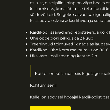
oskust, distsipliini ning on väga heaks e
käitumiseks, kurvi läbimise tehnika nii ku
sõiduvõtteid. Selgeks saavad ka signaallip
kas soovib oskusi edasi lihvida ja sea
Kardikooli saavad end registreerida kõik 
Ühe õppebloki pikkus ca 2 kuud
Treeningud toimuvad 1x nädalas laupäev
Kardikooli ühe korra maksumus on 80 €. 
Üks kardikooli treening kestab 2 h
Kui teil on küsimusi, siis kirjutage meil
Kohtumiseni!
Kellel on soov sel hooajal kardikoolist o