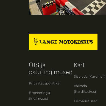
Üld ja
Kart
ostutingimused
Siserada (Kardihall)
Privaatsuspoliitika
Välirada
(Kardikeskus)
Broneeringu
tingimused
Firmaüritused