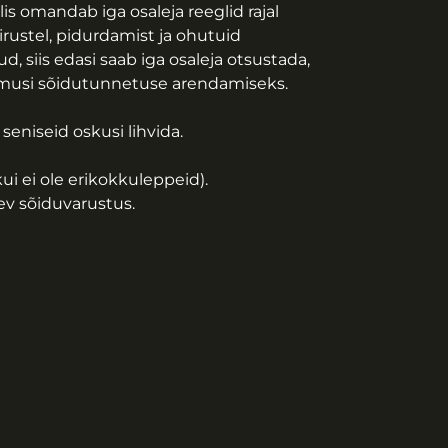
is omandab iga osaleja reeglid rajal
iirustel, pidurdamist ja ohutuid
d, siis edasi saab iga osaleja otsustada,
gemusi sõidutunnetuse arendamiseks.
seniseid oskusi lihvida.
 ei ole erikokkuleppeid).
ev sõiduvarustus.