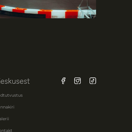
eskusest
ldtutvustus
nnakiri
lerii
ontakt