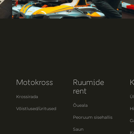
Motokross
Ruumide
K
rent
Krossirada
Ü
Õueala
Võistlused/üritused
Hi
Peoruum sisehallis
Ga
Saun
K