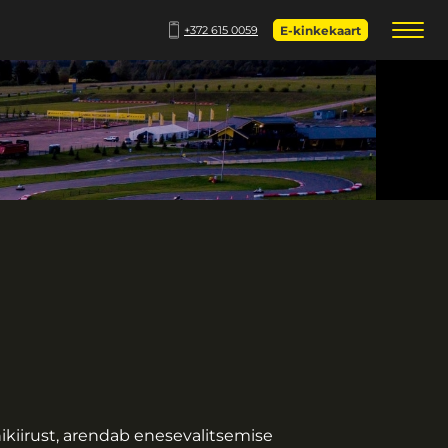
+372 615 0059
E-kinkekaart
ikiirust, arendab enesevalitsemise