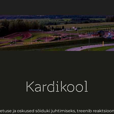
Kardikool
tuse ja oskused sõiduki juhtimiseks, treenib reaktsioon