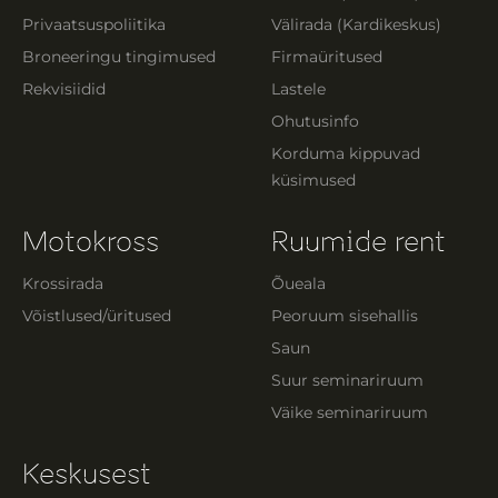
Privaatsuspoliitika
Välirada (Kardikeskus)
Broneeringu tingimused
Firmaüritused
Rekvisiidid
Lastele
Ohutusinfo
Korduma kippuvad
küsimused
Motokross
Ruumide rent
Krossirada
Õueala
Võistlused/üritused
Peoruum sisehallis
Saun
Suur seminariruum
Väike seminariruum
Keskusest