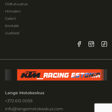
Üldtutvustus
Hinnakiri
Galerii
Kontakt
Uudised
Lange Motokeskus
+372 615 0059
info@langemotokeskus.com