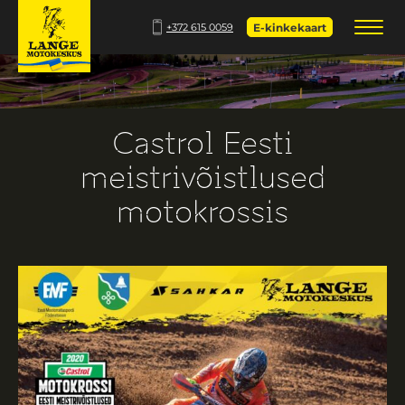
+372 615 0059
E-kinkekaart
Castrol Eesti
meistrivõistlused
motokrossis