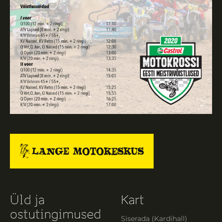
Üld ja
Kart
ostutingimused
Siserada (Kardihall)