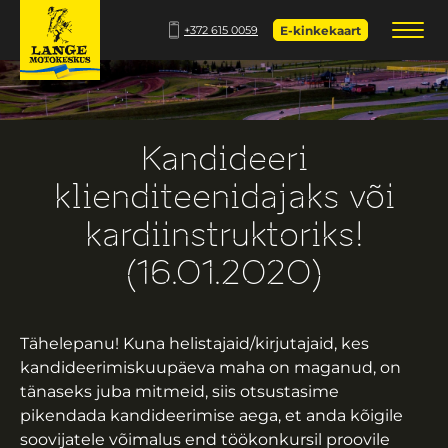
+372 615 0059
E-kinkekaart
Kandideeri
klienditeenidajaks või
kardiinstruktoriks!
(16.01.2020)
Tähelepanu! Kuna helistajaid/kirjutajaid, kes
kandideerimiskuupäeva maha on maganud, on
tänaseks juba mitmeid, siis otsustasime
pikendada kandideerimise aega, et anda kõigile
soovijatele võimalus end töökonkursil proovile