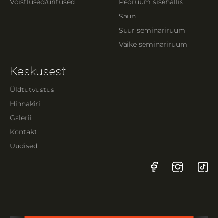
Võistlused/üritused
Peoruum sisehallis
Saun
Suur seminariruum
Väike seminariruum
Keskusest
Üldtutvustus
Hinnakiri
Galerii
Kontakt
Uudised