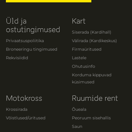
Üld ja
Kart
ostutingimused
Siserada (Kardihall)
Privaatsuspoliitika
Välirada (Kardikeskus)
Broneeringu tingimused
Firmaüritused
Rekvisiidid
Lastele
Ohutusinfo
Korduma kippuvad
küsimused
Motokross
Ruumide rent
Krossirada
Õueala
Võistlused/üritused
Peoruum sisehallis
Saun