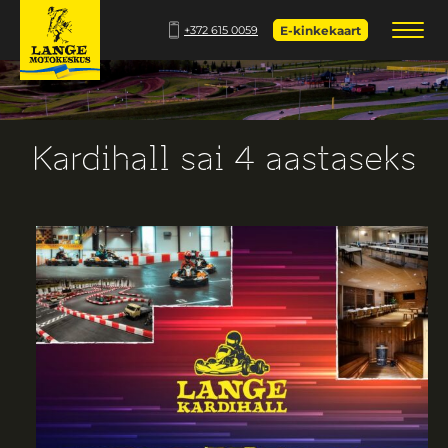
+372 615 0059
E-kinkekaart
Kardihall sai 4 aastaseks