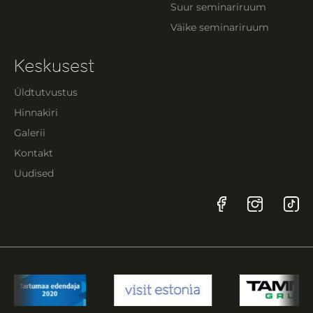
Suur seminariruum
Väike seminariruum
Keskusest
Üldtutvustus
Hinnakiri
Galerii
Kontakt
Uudised