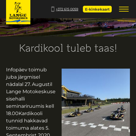
+372 615 0059
E-kinkekaart
Kardikool tuleb taas!
Infopäev toimub
juba järgmisel
nädalal 27. Augustil
Lange Motokeskuse
sisehalli
seminariruumis kell
18.00Kardikooli
tunnid hakkavad
toimuma alates 5.
Septembrist 2020.