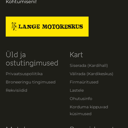
Kohtumiseni!
Üld ja
Kart
ostutingimused
Siserada (Kardihall)
Privaatsuspoliitika
Välirada (Kardikeskus)
Broneeringu tingimused
Firmaüritused
Rekvisiidid
Lastele
Ohutusinfo
Korduma kippuvad
küsimused