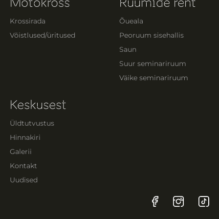
Motokross
Ruumide rent
Krossirada
Õueala
Võistlused/üritused
Peoruum sisehallis
Saun
Suur seminariruum
Väike seminariruum
Keskusest
Üldtutvustus
Hinnakiri
Galerii
Kontakt
Uudised