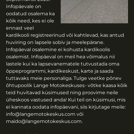
Infopäevale on
oodatud osalema ka
kõik need, kes ei ole
ennast veel
kardikooli registreerinud või kahtlevad, kas antud
huviring on lapsele sobiv ja meelepärane.
Infopäeval osalemine ei kohusta kardikoolis
osalemist. Infopäeval on meil hea võimalus nii
lastele kui ka lapsevanematele tutvustada oma
õppeprogrammi, kardikeskust, karte ja saada
tuttavaks meie personaliga. Tulge veetke põnev
õhtupoolik Lange Motokeskuses- võtke kaasa kõik
teid huvitavad küsimused ning proovime neile
üheskoos vastused anda! Kui teil on küsimusi, mis
ei kannata oodata infopäevani, siis kirjutage meile:
info@langemotokeskus.com või
maido@langemotokeskus.com.