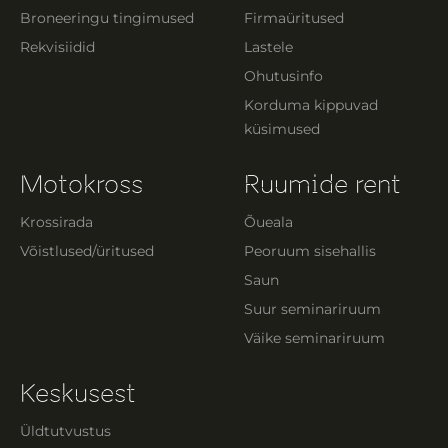
Broneeringu tingimused
Firmaüritused
Rekvisiidid
Lastele
Ohutusinfo
Korduma kippuvad
küsimused
Motokross
Ruumide rent
Krossirada
Õueala
Võistlused/üritused
Peoruum sisehallis
Saun
Suur seminariruum
Väike seminariruum
Keskusest
Üldtutvustus