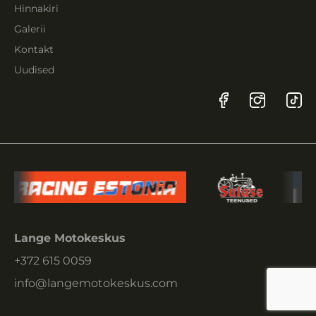
Hinnakiri
Galerii
Kontakt
Uudised
Lange Motokeskus
+372 615 0059
info@langemotokeskus.com