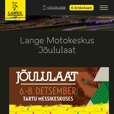
+372 615 0059
E-kinkekaart
Lange Motokeskus
Jõululaat