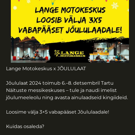
Lange Motokeskus x JÕULULAAT
Jõululaat 2024 toimub 6.–8. detsembril Tartu
Näituste messikeskuses – tule ja naudi imelist
jõulumeeleolu ning avasta ainulaadseid kingiideid.
Loosime välja 3×5 vabapääset Jõululaadale!
Kuidas osaleda?