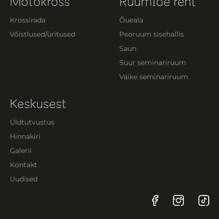
Motokross
Ruumide rent
Krossirada
Õueala
Võistlused/üritused
Peoruum sisehallis
Saun
Suur seminariruum
Väike seminariruum
Keskusest
Üldtutvustus
Hinnakiri
Galerii
Kontakt
Uudised