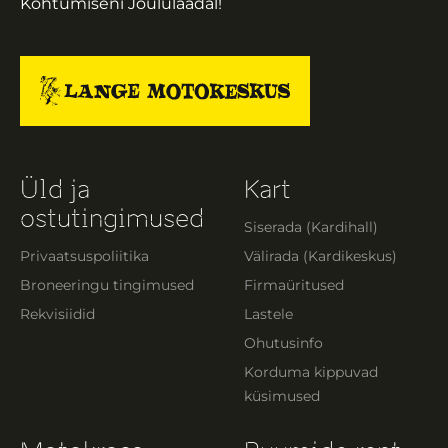
Kohtumiseni Jõululaadal!
Üld ja
Kart
ostutingimused
Siserada (Kardihall)
Privaatsuspoliitika
Välirada (Kardikeskus)
Broneeringu tingimused
Firmaüritused
Rekvisiidid
Lastele
Ohutusinfo
Korduma kippuvad
küsimused