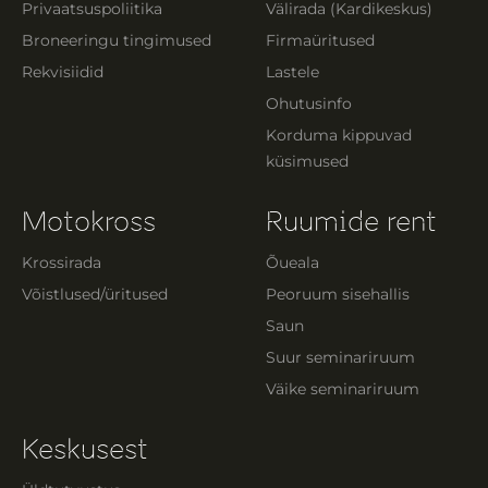
Privaatsuspoliitika
Välirada (Kardikeskus)
Broneeringu tingimused
Firmaüritused
Rekvisiidid
Lastele
Ohutusinfo
Korduma kippuvad
küsimused
Motokross
Ruumide rent
Krossirada
Õueala
Võistlused/üritused
Peoruum sisehallis
Saun
Suur seminariruum
Väike seminariruum
Keskusest