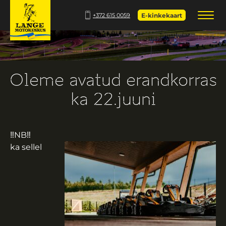
+372 615 0059
E-kinkekaart
Oleme avatud erandkorras
ka 22.juuni
‼️
NB
‼️
ka sellel