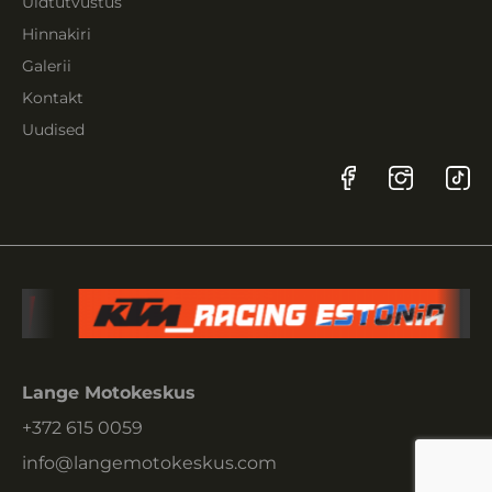
Üldtutvustus
Hinnakiri
Galerii
Kontakt
Uudised
Lange Motokeskus
+372 615 0059
info@langemotokeskus.com