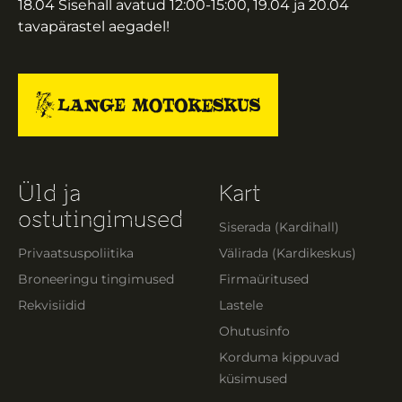
18.04 Sisehall avatud 12:00-15:00, 19.04 ja 20.04
tavapärastel aegadel!
Üld ja
Kart
ostutingimused
Siserada (Kardihall)
Privaatsuspoliitika
Välirada (Kardikeskus)
Broneeringu tingimused
Firmaüritused
Rekvisiidid
Lastele
Ohutusinfo
Korduma kippuvad
küsimused