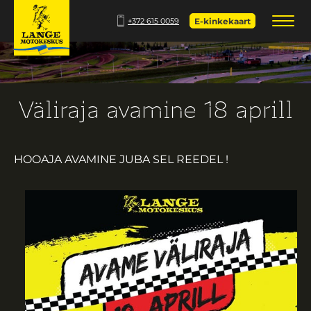
+372 615 0059
E-kinkekaart
Väliraja avamine 18 aprill
HOOAJA AVAMINE JUBA SEL REEDEL !