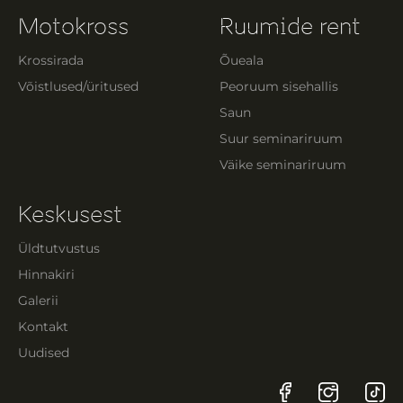
Motokross
Ruumide rent
Krossirada
Õueala
Võistlused/üritused
Peoruum sisehallis
Saun
Suur seminariruum
Väike seminariruum
Keskusest
Üldtutvustus
Hinnakiri
Galerii
Kontakt
Uudised